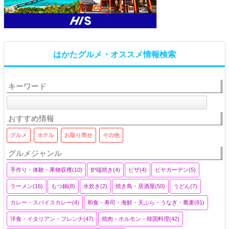
はかたグルメ・オススメ情報検索
キーワード
おすすめ情報
グルメ
ホテル
お取り寄せ
その他
グルメジャンル
手作り・体験・果物収穫(10)
炉端焼き(4)
ピザ(4)
ビヤガーデン(5)
ラーメン(16)
もつ鍋(8)
水炊き(2)
焼き鳥・居酒屋(50)
うどん(7)
カレー・スパイスカレー(4)
和食・寿司・海鮮・天ぷら・うなぎ・蕎麦(81)
洋食・イタリアン・フレンチ(47)
焼肉・ホルモン・韓国料理(42)