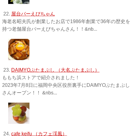
22.
屋台バーえびちゃん
海老名昭夫氏が創業したお店で1986年創業で36年の歴史を
持つ老舗屋台バーえびちゃんさん！！&nb...
23.
DAIMYOぶたまぶし （大名ぶたまぶし）
ももち浜ストアで紹介されました！
2023年7月8日に福岡中央区役所裏手にDAIMYOぶたまぶし
さんオープン！！ &nbs...
24.
cafe keifu （カフェ渓風）