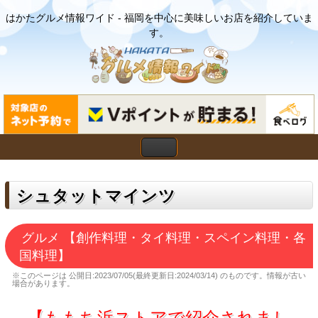
はかたグルメ情報ワイド - 福岡を中心に美味しいお店を紹介していま
す。
シュタットマインツ
グルメ 【創作料理・タイ料理・スペイン料理・各
国料理】
※このページは
公開日:2023/07/05(最終更新日:2024/03/14)
のものです。情報が古い
場合があります。
【ももち浜ストアで紹介されまし