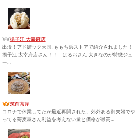
揚子江 太宰府店
出没！アド街ック天国, ももち浜ストアで紹介されました！
揚子江 太宰府店さん！！ はるおさん 大きなのが特徴ジュ
ー...
筑前茶屋
コロナで休業してたが最近再開された、郊外ある御夫婦でや
ってる蕎麦屋さん利益を考えない量と価格が最高...