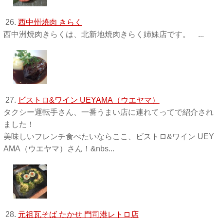
26.
西中州焼肉 きらく
西中洲焼肉きらくは、北新地焼肉きらく姉妹店です。 ...
27.
ビストロ&ワイン UEYAMA（ウエヤマ）
タクシー運転手さん、一番うまい店に連れてってで紹介され
ました！
美味しいフレンチ食べたいならここ、ビストロ&ワイン UEY
AMA（ウエヤマ）さん！&nbs...
28.
元祖瓦そば たかせ 門司港レトロ店