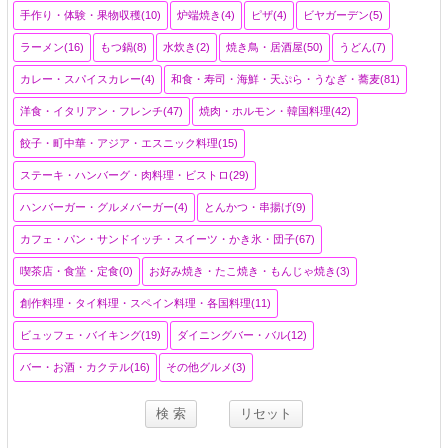
手作り・体験・果物収穫(10)
炉端焼き(4)
ピザ(4)
ビヤガーデン(5)
ラーメン(16)
もつ鍋(8)
水炊き(2)
焼き鳥・居酒屋(50)
うどん(7)
カレー・スパイスカレー(4)
和食・寿司・海鮮・天ぷら・うなぎ・蕎麦(81)
洋食・イタリアン・フレンチ(47)
焼肉・ホルモン・韓国料理(42)
餃子・町中華・アジア・エスニック料理(15)
ステーキ・ハンバーグ・肉料理・ビストロ(29)
ハンバーガー・グルメバーガー(4)
とんかつ・串揚げ(9)
カフェ・パン・サンドイッチ・スイーツ・かき氷・団子(67)
喫茶店・食堂・定食(0)
お好み焼き・たこ焼き・もんじゃ焼き(3)
創作料理・タイ料理・スペイン料理・各国料理(11)
ビュッフェ・バイキング(19)
ダイニングバー・バル(12)
バー・お酒・カクテル(16)
その他グルメ(3)