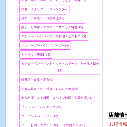
和食・寿司・海鮮・天ぷら・うなぎ・蕎麦(81)
洋食・イタリアン・フレンチ(47)
焼肉・ホルモン・韓国料理(42)
餃子・町中華・アジア・エスニック料理(15)
ステーキ・ハンバーグ・肉料理・ビストロ(29)
ハンバーガー・グルメバーガー(4)
とんかつ・串揚げ(9)
カフェ・パン・サンドイッチ・スイーツ・かき氷・団子
(67)
喫茶店・食堂・定食(0)
お好み焼き・たこ焼き・もんじゃ焼き(3)
創作料理・タイ料理・スペイン料理・各国料理(11)
ビュッフェ・バイキング(19)
店舗情
ダイニングバー・バル(12)
お得情
バー・お酒・カクテル(16)
その他グルメ(3)