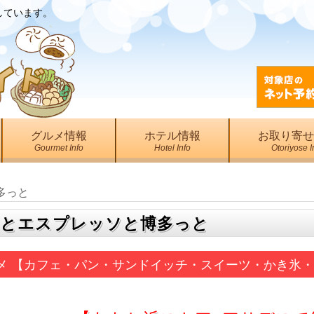
しています。
グルメ情報
ホテル情報
お取り寄せ
Gourmet Info
Hotel Info
Otoriyose I
多っと
とエスプレッソと博多っと
メ 【カフェ・パン・サンドイッチ・スイーツ・かき氷