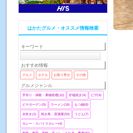
はかたグルメ・オススメ情報検索
キーワード
おすすめ情報
グルメ
ホテル
お取り寄せ
その他
グルメジャンル
手作り・体験・果物収穫(10)
炉端焼き(4)
ピザ(4)
ビヤガーデン(5)
ラーメン(16)
もつ鍋(8)
水炊き(2)
焼き鳥・居酒屋(50)
うどん(7)
カレー・スパイスカレー(4)