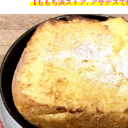
【ももち浜ストア, アサデス