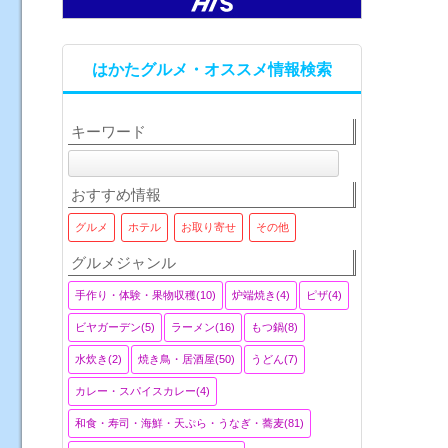
はかたグルメ・オススメ情報検索
キーワード
おすすめ情報
グルメ
ホテル
お取り寄せ
その他
グルメジャンル
手作り・体験・果物収穫(10)
炉端焼き(4)
ピザ(4)
ビヤガーデン(5)
ラーメン(16)
もつ鍋(8)
水炊き(2)
焼き鳥・居酒屋(50)
うどん(7)
カレー・スパイスカレー(4)
和食・寿司・海鮮・天ぷら・うなぎ・蕎麦(81)