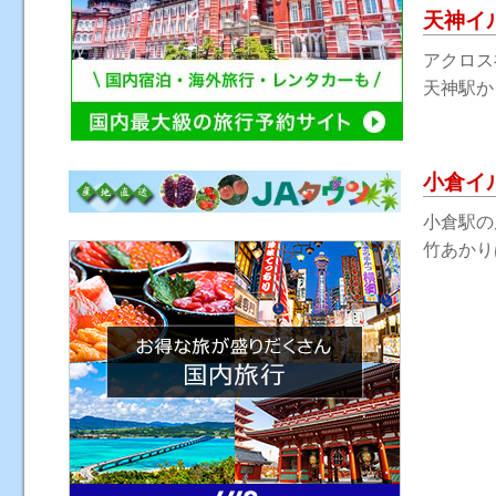
天神イ
アクロス
天神駅から
小倉イ
小倉駅の
竹あかりは