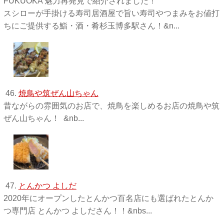
FUKUOKA 魅力再発見で紹介されました！
スシローが手掛ける寿司居酒屋で旨い寿司やつまみをお値打
ちにご提供する鮨・酒・肴杉玉博多駅さん！&n...
46.
焼鳥や筑ぜん山ちゃん
昔ながらの雰囲気のお店で、焼鳥を楽しめるお店の焼鳥や筑
ぜん山ちゃん！ &nb...
47.
とんかつ よしだ
2020年にオープンしたとんかつ百名店にも選ばれたとんか
つ専門店 とんかつ よしださん！！&nbs...