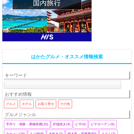
はかたグルメ・オススメ情報検索
キーワード
おすすめ情報
グルメ
ホテル
お取り寄せ
その他
グルメジャンル
手作り・体験・果物収穫(10)
炉端焼き(4)
ピザ(4)
ビヤガーデン(5)
ラーメン(16)
もつ鍋(8)
水炊き(2)
焼き鳥・居酒屋(50)
うどん(7)