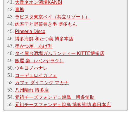
41.
大衆ネオン酒場KANBI
42.
喜柳
43.
ラビスタ東京ベイ（共立リゾート）
44.
肉寿司と野菜巻き串 博多もん
45.
Pinseria Disco
46.
博多海鮮 和たつ美 博多本店
47.
串かつ屋 あげ升
48.
タイ屋台酒場ガムランディー KITTE博多店
49.
飯屋 楽 （ハンヤラク）
50.
ウキヨノハナレ
51.
コーデュロイカフェ
52.
カフェ ダイニング マカナ
53.
八州離れ 博多店
54.
元祖チーズフォンデュ焼鳥 博多笑助
55.
元祖チーズフォンデュ焼鳥 博多笑助 春日本店