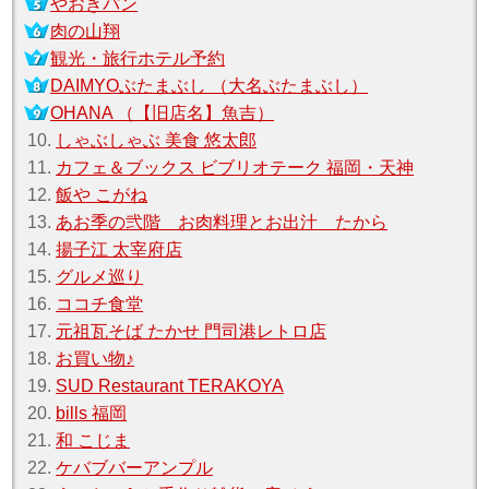
やおきパン
肉の山翔
観光・旅行ホテル予約
DAIMYOぶたまぶし （大名ぶたまぶし）
OHANA （【旧店名】魚吉）
10.
しゃぶしゃぶ 美食 悠太郎
11.
カフェ＆ブックス ビブリオテーク 福岡・天神
12.
飯や こがね
13.
あお季の弐階 お肉料理とお出汁 たから
14.
揚子江 太宰府店
15.
グルメ巡り
16.
ココチ食堂
17.
元祖瓦そば たかせ 門司港レトロ店
18.
お買い物♪
19.
SUD Restaurant TERAKOYA
20.
bills 福岡
21.
和 こじま
22.
ケバブバーアンプル