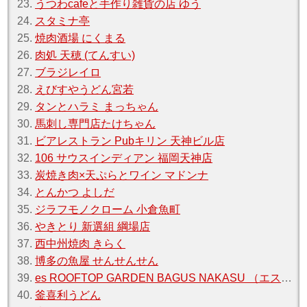
23.
うつわcafeと手作り雑貨の店 ゆう
24.
スタミナ亭
25.
焼肉酒場 にくまる
26.
肉処 天穂 (てんすい)
27.
ブラジレイロ
28.
えびすやうどん宮若
29.
タンとハラミ まっちゃん
30.
馬刺し専門店たけちゃん
31.
ビアレストラン Pubキリン 天神ビル店
32.
106 サウスインディアン 福岡天神店
33.
炭焼き肉×天ぷらとワイン マドンナ
34.
とんかつ よしだ
35.
ジラフモノクローム 小倉魚町
36.
やきとり 新選組 綱場店
37.
西中州焼肉 きらく
38.
博多の魚屋 せんせんせん
39.
es ROOFTOP GARDEN BAGUS NAKASU （エス ルーフトップガーデン バグース）
40.
釜喜利うどん