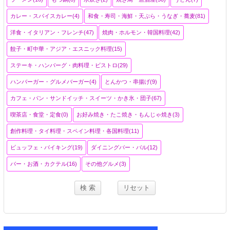
カレー・スパイスカレー(4)
和食・寿司・海鮮・天ぷら・うなぎ・蕎麦(81)
洋食・イタリアン・フレンチ(47)
焼肉・ホルモン・韓国料理(42)
餃子・町中華・アジア・エスニック料理(15)
ステーキ・ハンバーグ・肉料理・ビストロ(29)
ハンバーガー・グルメバーガー(4)
とんかつ・串揚げ(9)
カフェ・パン・サンドイッチ・スイーツ・かき氷・団子(67)
喫茶店・食堂・定食(0)
お好み焼き・たこ焼き・もんじゃ焼き(3)
創作料理・タイ料理・スペイン料理・各国料理(11)
ビュッフェ・バイキング(19)
ダイニングバー・バル(12)
バー・お酒・カクテル(16)
その他グルメ(3)