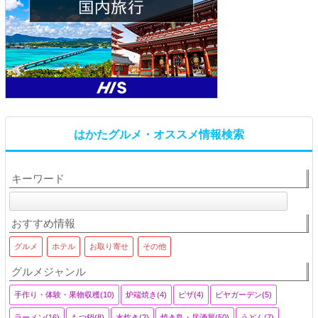
はかたグルメ・オススメ情報検索
キーワード
おすすめ情報
グルメ
ホテル
お取り寄せ
その他
グルメジャンル
手作り・体験・果物収穫(10)
炉端焼き(4)
ピザ(4)
ビヤガーデン(5)
ラーメン(16)
もつ鍋(8)
水炊き(2)
焼き鳥・居酒屋(50)
うどん(7)