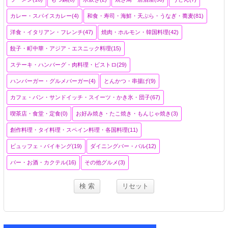
カレー・スパイスカレー(4)
和食・寿司・海鮮・天ぷら・うなぎ・蕎麦(81)
洋食・イタリアン・フレンチ(47)
焼肉・ホルモン・韓国料理(42)
餃子・町中華・アジア・エスニック料理(15)
ステーキ・ハンバーグ・肉料理・ビストロ(29)
ハンバーガー・グルメバーガー(4)
とんかつ・串揚げ(9)
カフェ・パン・サンドイッチ・スイーツ・かき氷・団子(67)
喫茶店・食堂・定食(0)
お好み焼き・たこ焼き・もんじゃ焼き(3)
創作料理・タイ料理・スペイン料理・各国料理(11)
ビュッフェ・バイキング(19)
ダイニングバー・バル(12)
バー・お酒・カクテル(16)
その他グルメ(3)