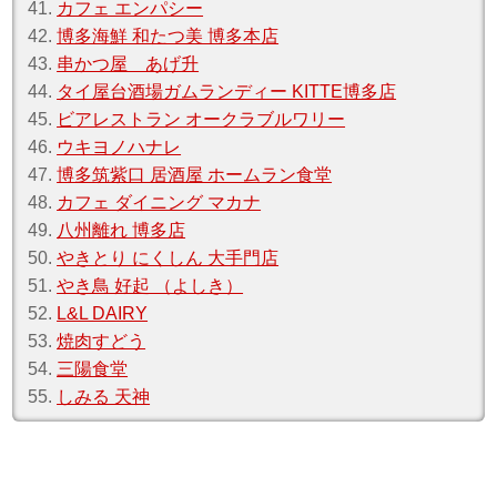
41.
カフェ エンパシー
42.
博多海鮮 和たつ美 博多本店
43.
串かつ屋 あげ升
44.
タイ屋台酒場ガムランディー KITTE博多店
45.
ビアレストラン オークラブルワリー
46.
ウキヨノハナレ
47.
博多筑紫口 居酒屋 ホームラン食堂
48.
カフェ ダイニング マカナ
49.
八州離れ 博多店
50.
やきとり にくしん 大手門店
51.
やき鳥 好起 （よしき）
52.
L&L DAIRY
53.
焼肉すどう
54.
三陽食堂
55.
しみる 天神