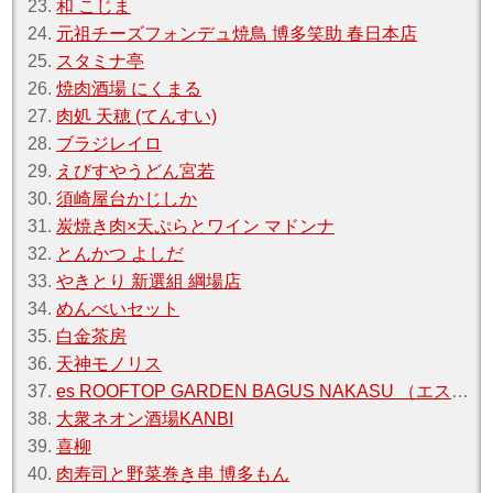
23.
和 こじま
24.
元祖チーズフォンデュ焼鳥 博多笑助 春日本店
25.
スタミナ亭
26.
焼肉酒場 にくまる
27.
肉処 天穂 (てんすい)
28.
ブラジレイロ
29.
えびすやうどん宮若
30.
須崎屋台かじしか
31.
炭焼き肉×天ぷらとワイン マドンナ
32.
とんかつ よしだ
33.
やきとり 新選組 綱場店
34.
めんべいセット
35.
白金茶房
36.
天神モノリス
37.
es ROOFTOP GARDEN BAGUS NAKASU （エス ルーフトップガーデン バグース）
38.
大衆ネオン酒場KANBI
39.
喜柳
40.
肉寿司と野菜巻き串 博多もん