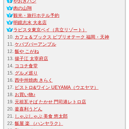
やおきパン
肉の山翔
観光・旅行ホテル予約
明鏡志水 大名店
ラビスタ東京ベイ（共立リゾート）
10.
カフェ＆ブックス ビブリオテーク 福岡・天神
11.
ケバブバーアンプル
12.
飯や こがね
13.
揚子江 太宰府店
14.
ココチ食堂
15.
グルメ巡り
16.
西中州焼肉 きらく
17.
ビストロ&ワイン UEYAMA（ウエヤマ）
18.
お買い物♪
19.
元祖瓦そば たかせ 門司港レトロ店
20.
釜喜利うどん
21.
しゃぶしゃぶ 美食 悠太郎
22.
飯屋 楽 （ハンヤラク）